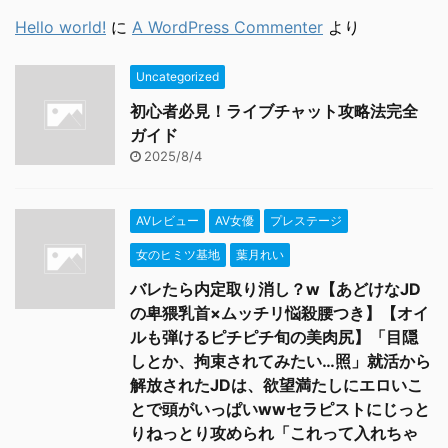
Hello world!
に
A WordPress Commenter
より
Uncategorized
初心者必見！ライブチャット攻略法完全
ガイド
2025/8/4
AVレビュー
AV女優
プレステージ
女のヒミツ基地
葉月れい
バレたら内定取り消し？w【あどけなJD
の卑猥乳首×ムッチリ悩殺腰つき】【オイ
ルも弾けるピチピチ旬の美肉尻】「目隠
しとか、拘束されてみたい…照」就活から
解放されたJDは、欲望満たしにエロいこ
とで頭がいっぱいwwセラピストにじっと
りねっとり攻められ「これって入れちゃ