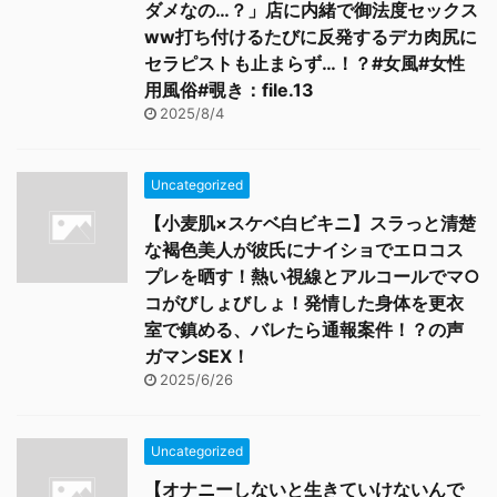
ダメなの…？」店に内緒で御法度セックス
ww打ち付けるたびに反発するデカ肉尻に
セラピストも止まらず…！？#女風#女性
用風俗#覗き：file.13
2025/8/4
Uncategorized
【小麦肌×スケベ白ビキニ】スラっと清楚
な褐色美人が彼氏にナイショでエロコス
プレを晒す！熱い視線とアルコールでマ○
コがびしょびしょ！発情した身体を更衣
室で鎮める、バレたら通報案件！？の声
ガマンSEX！
2025/6/26
Uncategorized
【オナニーしないと生きていけないんで