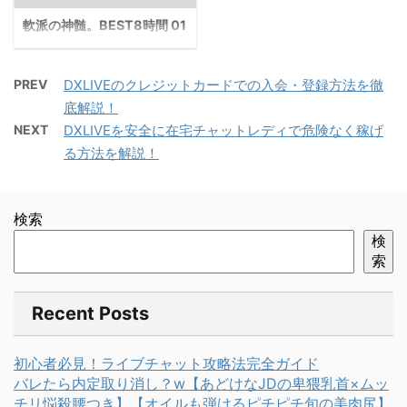
相手募集中ですw 【初撮
り】ネットでAV応募→AV
軟派の神髄。BEST8時間 01
体験撮影 2320
PREV
DXLIVEのクレジットカードでの入会・登録方法を徹
底解説！
NEXT
DXLIVEを安全に在宅チャットレディで危険なく稼げ
る方法を解説！
検索
検
索
Recent Posts
初心者必見！ライブチャット攻略法完全ガイド
バレたら内定取り消し？w【あどけなJDの卑猥乳首×ムッ
チリ悩殺腰つき】【オイルも弾けるピチピチ旬の美肉尻】