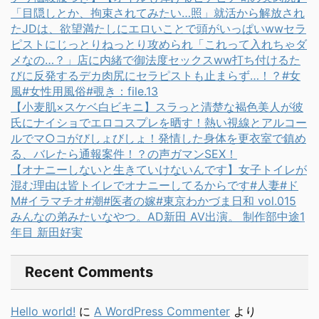
「目隠しとか、拘束されてみたい…照」就活から解放され
たJDは、欲望満たしにエロいことで頭がいっぱいwwセラ
ピストにじっとりねっとり攻められ「これって入れちゃダ
メなの…？」店に内緒で御法度セックスww打ち付けるた
びに反発するデカ肉尻にセラピストも止まらず…！？#女
風#女性用風俗#覗き：file.13
【小麦肌×スケベ白ビキニ】スラっと清楚な褐色美人が彼
氏にナイショでエロコスプレを晒す！熱い視線とアルコー
ルでマ○コがびしょびしょ！発情した身体を更衣室で鎮め
る、バレたら通報案件！？の声ガマンSEX！
【オナニーしないと生きていけないんです】女子トイレが
混む理由は皆トイレでオナニーしてるからです#人妻#ド
M#イラマチオ#潮#医者の嫁#東京わかづま日和 vol.015
みんなの弟みたいなやつ。AD新田 AV出演。 制作部中途1
年目 新田好実
Recent Comments
Hello world!
に
A WordPress Commenter
より