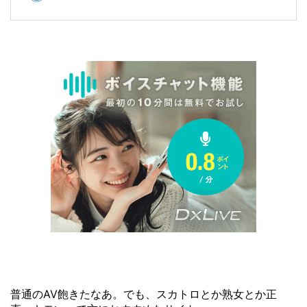
普通のAV飽きたなあ。でも、スカトロとか熟女とか正