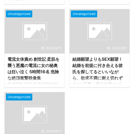
りんちゃん
Uncategorized
Uncategorized
2025/6/11
2025/3/9
電流女体責め 創世記 柔肌を
結婚願望よりもSEX願望！
襲う悪魔の電流に女の秘奥
結婚を前提に付き合える彼
は狂い泣く 5時間16名 危険
氏を探してるといいなが
な絶頂衝撃映像集
ら、欲求不満に耐え切れず
SUPERLATIVE ECSTASY
AVに応募！黄金比率のピン
FILE
ク乳首美乳は超敏感！快感
に抗おうとする淑女の恥じ
Uncategorized
らいがいやらしすぎる！背
後から膣最深部を連続ノッ
クされ理性崩壊ノックアウ
ト！ピューピュー潮も吹き
まくってイキまくり！※結婚
2025/6/11